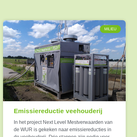
MILIEU
Emissiereductie veehouderij
In het project Next Level Mestverwaarden van
de WUR is gekeken naar emissiereducties in
de veehouderij. Drie stappen zijn nodig voor